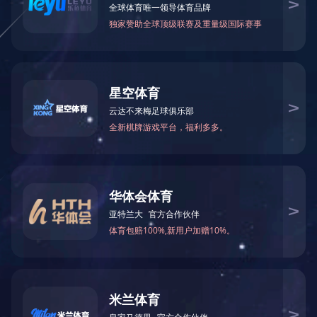
more>
工校风采
快速导航
融合门户
教务系统
协同办公
网站后台
体育竞猜·官方网站