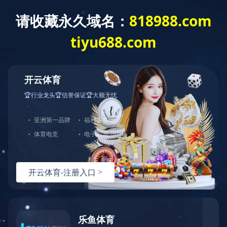
体育竞猜·官
学校概况
党建工作
方网站
当前位置：
党史
党史学习教育
共0条记录 1/
文件精神
学习资料
学习动态
通知公告
为民办事